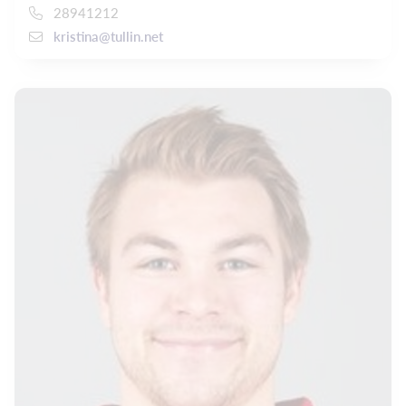
28941212
kristina@tullin.net