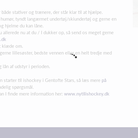
åde stativer og trænere, der står klar til at hjælpe.
t humør, tyndt langærmet undertøj/skiundertøj og gerne en
 og hjelme du kan låne.
 allerede nu at du / I dukker op, så send os meget gerne
.dk
at klæde om.
 gerne lillesøster, bedste vennen eller en helt tredje med
lån af udstyr i perioden.
n starter til ishockey i Gentofte Stars, så læs mere
på
ndelig spørgsmål.
an I finde mere information her:
www.nytilishockey.dk