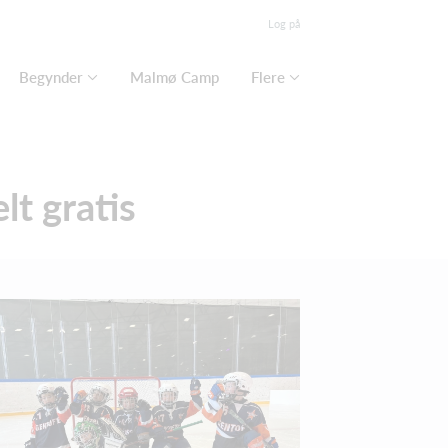
Log på
Begynder
Malmø Camp
Flere
lt gratis