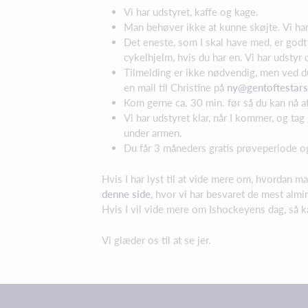
Vi har udstyret, kaffe og kage.
Man behøver ikke at kunne skøjte. Vi har b
Det eneste, som I skal have med, er god
cykelhjelm, hvis du har en. Vi har udstyr
Tilmelding er ikke nødvendig, men ved du
en mail til Christine på
ny@gentoftestars
Kom gerne ca. 30 min. før så du kan nå 
Vi har udstyret klar, når I kommer, og tag
under armen.
Du får 3 måneders gratis prøveperiode og 
Hvis I har lyst til at vide mere om, hvordan ma
denne side
, hvor vi har besvaret de mest almi
Hvis I vil vide mere om Ishockeyens dag, så k
Vi glæder os til at se jer.