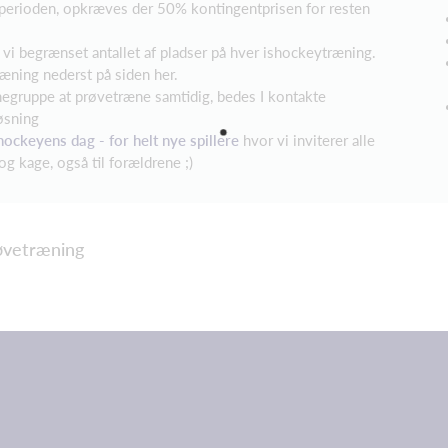
eperioden, opkræves der 50% kontingentprisen for resten
r vi begrænset antallet af pladser på hver ishockeytræning.
træning nederst på siden her.
negruppe at prøvetræne samtidig, bedes I kontakte
øsning
hockeyens dag - for helt nye spillere
hvor vi inviterer alle
og kage, også til forældrene ;)
vetræning