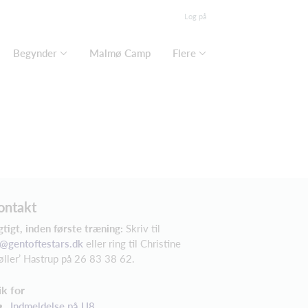
Log på
Begynder
Malmø Camp
Flere
ontakt
gtigt, inden første træning
:
Skriv til
@gentoftestars.dk
eller ring til Christine
øller’ Hastrup på 26 83 38 62.
ik for
Indmeldelse på U8