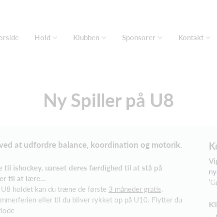
orside
Hold
Klubben
Sponsorer
Kontakt
Ny Spiller på U8
ved at udfordre balance, koordination og motorik.
K
Vi
e til ishockey, uanset deres færdighed til at stå på
ny
r til at lære…
’G
å U8 holdet kan du træne de første
3 måneder gratis
.
merferien eller til du bliver rykket op på U10. Flytter du
Kl
riode